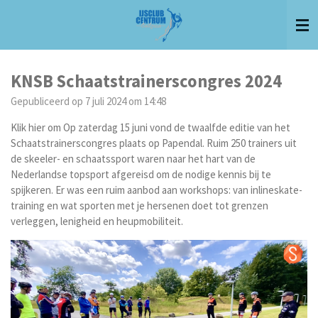
Ga
direct
naar
de
hoofdinhoud
KNSB Schaatstrainerscongres 2024
Gepubliceerd op 7 juli 2024 om 14:48
Klik hier om Op zaterdag 15 juni vond de twaalfde editie van het
Schaatstrainerscongres plaats op Papendal. Ruim 250 trainers uit
de skeeler- en schaatssport waren naar het hart van de
Nederlandse topsport afgereisd om de nodige kennis bij te
spijkeren. Er was een ruim aanbod aan workshops: van inlineskate-
training en wat sporten met je hersenen doet tot grenzen
verleggen, lenigheid en heupmobiliteit.